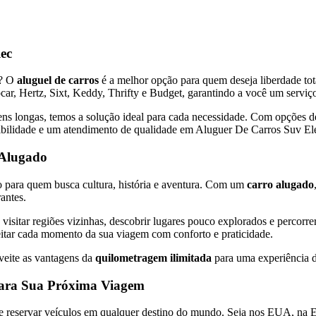
ec
a? O
aluguel de carros
é a melhor opção para quem deseja liberdade t
, Hertz, Sixt, Keddy, Thrifty e Budget, garantindo a você um serviço 
ns longas, temos a solução ideal para cada necessidade. Com opções 
exibilidade e um atendimento de qualidade em Aluguer De Carros Suv El
 Alugado
to para quem busca cultura, história e aventura. Com um
carro alugado
antes.
 visitar regiões vizinhas, descobrir lugares pouco explorados e percorre
itar cada momento da sua viagem com conforto e praticidade.
veite as vantagens da
quilometragem ilimitada
para uma experiência d
para Sua Próxima Viagem
e reservar veículos em qualquer destino do mundo. Seja nos EUA, na Eur