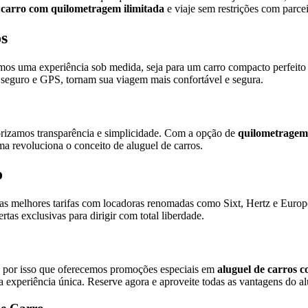
 carro com quilometragem ilimitada
e viaje sem restrições com parcei
s
imos uma experiência sob medida, seja para um carro compacto perfeit
mo seguro e GPS, tornam sua viagem mais confortável e segura.
iorizamos transparência e simplicidade. Com a opção de
quilometragem 
ma revoluciona o conceito de aluguel de carros.
o
as melhores tarifas com locadoras renomadas como Sixt, Hertz e Euro
tas exclusivas para dirigir com total liberdade.
 É por isso que oferecemos promoções especiais em
aluguel de carros 
a experiência única. Reserve agora e aproveite todas as vantagens do al